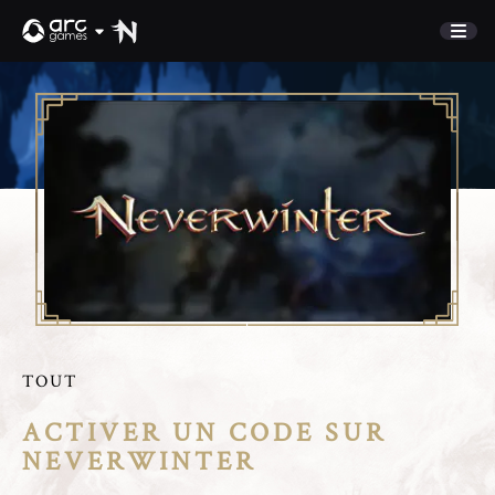
BOUTIQUE
COMMUNAUTÉ
Parrainage
ACTUALITÉS
Discord
SUPPORT
Connexion
English
TOUT
Jouer
Deutsch
ACTIVER UN CODE SUR
Français
Italiano
NEVERWINTER
Pусский