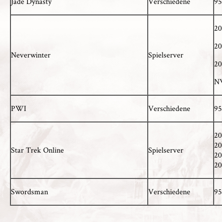
Jade Dynasty
Verschiedene
95
20
20
Neverwinter
Spielserver
20
NW
PWI
Verschiedene
95
20
20
Star Trek Online
Spielserver
20
20
Swordsman
Verschiedene
95