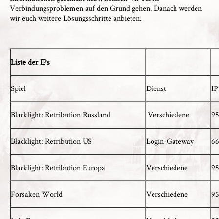
Verbindungsproblemen auf den Grund gehen. Danach werden
wir euch weitere Lösungsschritte anbieten.
Liste der IPs
Spiel
Dienst
IP
Blacklight: Retribution Russland
Verschiedene
95
Blacklight: Retribution US
Login-Gateway
66
Blacklight: Retribution Europa
Verschiedene
95
Forsaken World
Verschiedene
95