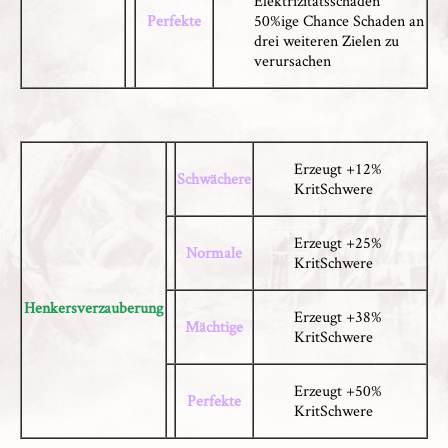
Elektrizitätsschaden
Perfekte
50%ige Chance Schaden an
drei weiteren Zielen zu
verursachen
Erzeugt +12%
Schwächere
KritSchwere
Erzeugt +25%
Normale
KritSchwere
Henkersverzauberung
Erzeugt +38%
Mächtige
KritSchwere
Erzeugt +50%
Perfekte
KritSchwere