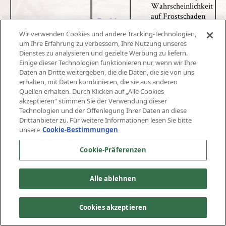
Wahrscheinlichkeit
auf Frostschaden
Perfekte
Erholung des
Wir verwenden Cookies und andere Tracking-Technologien,
Gegners wird für 4s
um Ihre Erfahrung zu verbessern, Ihre Nutzung unseres
um 30% reduziert
Dienstes zu analysieren und gezielte Werbung zu liefern.
Alle 60s möglich
Einige dieser Technologien funktionieren nur, wenn wir Ihre
Daten an Dritte weitergeben, die die Daten, die sie von uns
erhalten, mit Daten kombinieren, die sie aus anderen
Quellen erhalten. Durch Klicken auf „Alle Cookies
akzeptieren“ stimmen Sie der Verwendung dieser
Wenn Gegner einen
Technologien und der Offenlegung Ihrer Daten an diese
Drittanbieter zu. Für weitere Informationen lesen Sie bitte
kritischen Treffer
unsere
Cookie-Bestimmungen
erzielt, 10%ige
Wahrscheinlichkeit
Cookie-Präferenzen
diesem
Elektrizitätsschaden
Schwächere
zuzufügen und zu
Alle ablehnen
betäuben
Alle 60s möglich
Der Schaden ist
Cookies akzeptieren
von Charakterlevel
abhängig