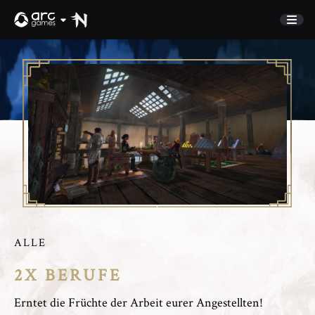
MARKTPLATZ
COMMUNITY
Freunde anwerben
NEUIGKEITEN
Discord
KUNDENSERVICE
Anmelden
English
ALLE
Jetzt spielen
Deutsch
2X BERUFE
Français
Italiano
Erntet die Früchte der Arbeit eurer Angestellten!
Pусский