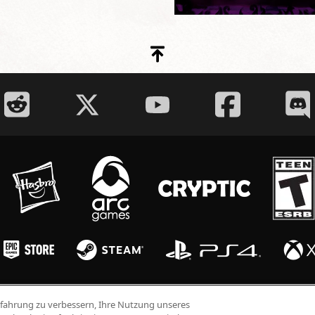
espective owners. Dungeons & Dragons, Neverwinter, Forgotten Realms © 2011-2026 Wizards of the Coast 
fahrung zu verbessern, Ihre Nutzung unseres
 zugehörigen Titel, Logos und Charaktere sind Marken von Wizards of the Coast LLC in den US
erwendet. Gamecode © 2026 Cryptic Studios, Inc. Cryptic ist eine Marke von Cryptic Studios, Inc. Al