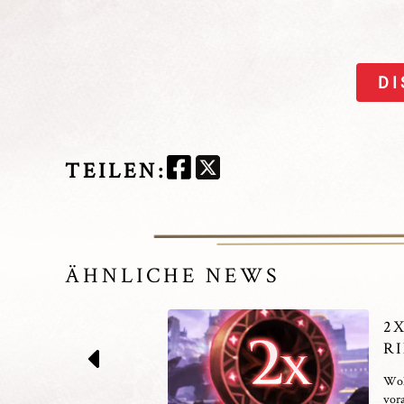
DI
TEILEN
:
ÄHNLICHE NEWS
2
R
Woll
vor