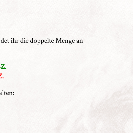
et ihr die doppelte Menge an
SZ.
Z.
lten: