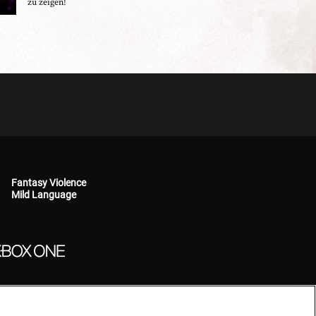
zu zeigen!
Fantasy Violence
Mild Language
LLC, eine Tochtergesellschaft von Hasbro, Inc. Alle Rechte vorbehalten. DUNGEONS &
A und anderen Ländern und werden mit Genehmigung verwendet. HASBRO und sein
le anderen Warenzeichen sind Eigentum ihrer jeweiligen Rechteinhaber.