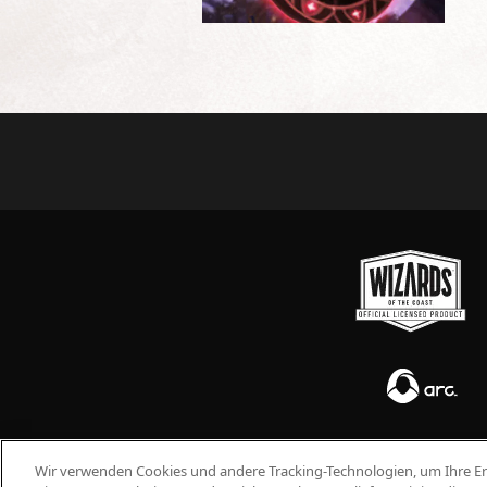
© 2026 Arc Games Inc. All rights reserved. All trademarks are property of their r
Wir verwenden Cookies und andere Tracking-Technologien, um Ihre Er
DRAGONS, D&D, NEVERWINTER, FORGOTTEN REALMS, WIZARDS OF THE COAST und alle
Logo sind Warenzeichen von Hasbro, Inc. und werden mit Genehmigung v